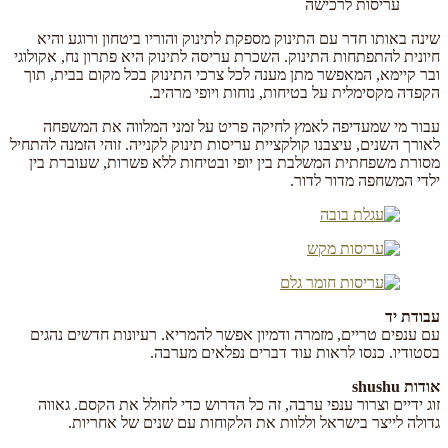
עריסות לרכישה
שינה באותו חדר עם התינוק מספקת לתינוק והוריו ביטחון ורוגע והיא
חיונית להתפתחות התינוק. השכרת עריסה לתינוק היא פתרון נח, אקולוגי
ובר קיימא, המאפשר מתן מענה לכל צרכי התינוק בכל מקום בבית, תוך
הקפדה מקסימלית על בטיחות, נוחות ויופי מרהיב.
עבור מי שמעדיפה לאמץ לחיקה פריט על זמני המלווה את המשפחה
לאורך השנים, עיצבנו קולקציית עריסות תינוק לקנייה. זוהי הזמנה להתחיל
מסורת משפחתית המשלבת בין יופי ובטיחות ללא פשרות, שעוברת בין
ילדי המשחפה מדור לדור.
עבודת יד
עם ענפים טריים, מזמרה ודמיון אפשר להמריא. רעיונות חדשים נהגים
בסטודיו. כנסו לראות עוד דברים נפלאים מערבה.
אודות shushu
זוג ידיים וצרור ענפי ערבה, זה כל הדרוש כדי לחולל את הקסם. גאווה
גדולה לייצר בישראל וללוות את הלקוחות עם שנים של אחריות.