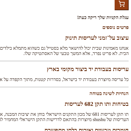
עגלת הקניות שלך ריקה כעת!
פרטים נוספים
עיצוב על־זמני לעריסות תינוק
אנחנו מאמינות שבית יכול להישאר מלא בסטייל גם כשהוא מתמלא בילדים, ו
הבית. לא פריט נפרד, אלא המשך טבעי של האסתטיקה שלו.
עריסות בעבודת יד ביצור מקומי בארץ
כל עריסה מיוצרת בעבודת יד בישראל, בסדרות קטנות, מתוך הקפדה על איכ
הנחיות לשינה בטוחה
בטיחות ותו תקן 682 לעריסות
תו תקן לעריסות 681 של מכון התקנים הישראלי בוחן את י
העריסות של shushu מיוצרות בהתאם לדרישות התקן הישראלי המחמיר לעריסות, ומגיעות עם מזרן נושם של עמינח בעל תו תקן. כל פרט נבדק בקפדנות מתוך הבנה שמדובר בסביבה הראשונה והרגישה ביותר של התינוק.
חומרים טבעיים ואיכות בלתי מתפשרת