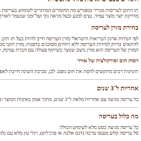
תו התקן לעריסות מגדיר במפורש מה החומרים המותרים לשימוש בעריסת תינ
מדויקת יוצר מוצר עמיד, נעים למגע ובעל מראה נקי ועל־זמני שנשמר לאורך
בחירת מזרן לעריסה
לפי הנחיות ארגון הבריאות הישראלי מזרן העריסה חייב להיות בעל תו תקן. 
להתאים בדיוק למידות העריסה ללא רווחים מסוכנים בדפנות. מזרן תקני מ
המזרן של העריסה הוא מזרן נושם שנוצר בשיתוף פעולה עם חברת עמינח, לי
ויסות חום וסירקולציה של אוויר
תינוקות רכים מתקשים לווסת את חום גופם. לכן, סביבת השינה חייבת לאפשר
אחריות ל־3 שנים
כל עריסה מגיעה עם אחריות מלאה ל־3 שנים, מתוך אמון באיכות המוצר וביכולת שלו ללוות משפחות לאורך שנים ולהפוך לחלק ממעגל חיים מתמשך.
מה כלול בעריסה
כל עריסה מגיעה כסט מלא לשימוש הכולל:
סל עריסה קלוע מענפי ערבה (דגם אלבה או פרג’ליס), רגלי עץ מלא עם גלגלים שקטים, מזרן נושם של עמינח, מגן ראש 100% 