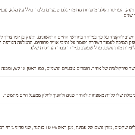
וק. העריסות שלנו מיוצרות מחומרי גלם טבעיים בלבד, כולל עץ מלא, ענפי
 שנים.
חשוב להקפיד על כך במיוחד בחודשי החיים הראשונים. תינוק בן יומו צריך לי
ספק תמיכה לעמוד השדרה ושומר על נתיבי אוויר פתוחים. ההמלצה הגורפת ה
צירת מזרן נושם, עגול שעוצב במיוחד עבור העריסות שלנו.
 סירקולציה של אוויר. חומרים טבעיים ונושמים, כמו ראטן או קש, ומבנה ד
כותנה, שני סדיני ג’רזי רכים, כילה ומוט כילה ותליון לב בעבודת יד.