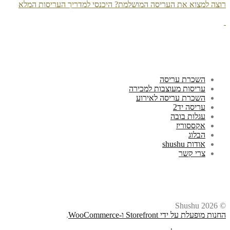
רוצה למצוא את העריסה המושלמת? היכנסי למדריך העריסות המלא
השכרת עריסה
עריסות מעוצבות למכירה
השכרת עריסה לאירוע
עריסה יד2
עגלות בובה
אקססוריז
הבלוג
אודות shushu
צרי קשר
© Shushu 2026
החנות מופעלת על ידי Storefront ו-WooCommerce
.